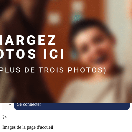
Exporter les lignes sélectionnées
Exporter toutes les colonnes
Exporter uniquement les colonnes affichées
Menu
Ajoutez un logo, un bouton, des réseaux sociaux
Cliquez pour éditer
Infos utiles
▴
▾
Compétitions
▴
▾
Boutique
▴
▾
Se connecter
?>
Images de la page d'accueil